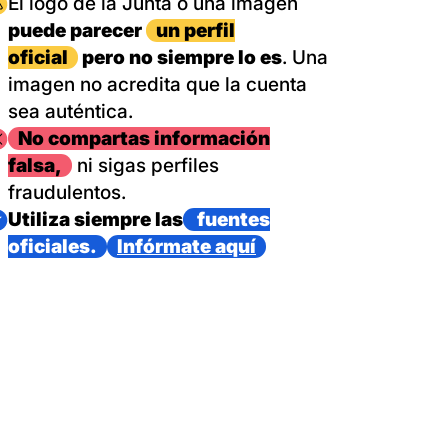
magen
El logo de la Junta o una imagen
puede parecer
un perfil
oficial
pero no siempre lo es
. Una
imagen no acredita que la cuenta
sea auténtica.
magen
No compartas información
falsa,
ni sigas perfiles
fraudulentos.
magen
Utiliza siempre las
fuentes
oficiales.
Infórmate aquí