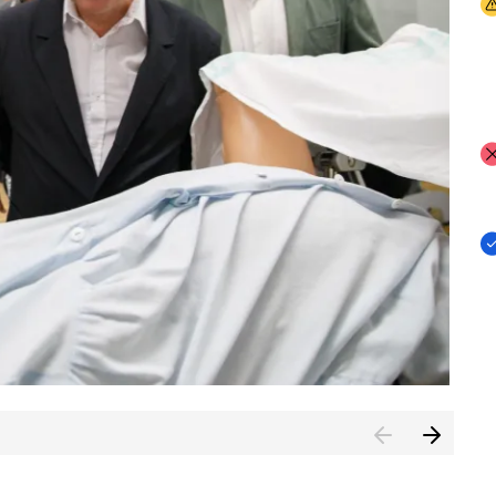
I
I
I
n de Cuenca (CESICU)