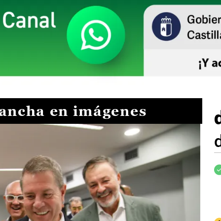
Mancha en imágenes
I