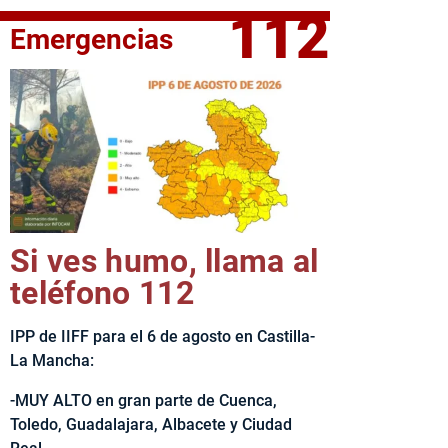
112
Emergencias
fe del Ejecutivo castellanomanchego, Emiliano García-Page, 
Si ves humo, llama al
teléfono 112
IPP de IIFF para el 6 de agosto en Castilla-
La Mancha:
-MUY ALTO en gran parte de Cuenca,
Toledo, Guadalajara, Albacete y Ciudad