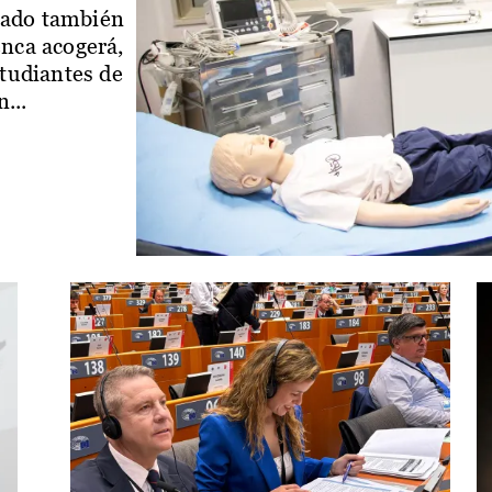
iado también
enca acogerá,
studiantes de
...