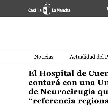
Actualidad de la región de 
Pasar al contenido principal
Noticias
Actualidad del 
El Hospital de Cue
contará con una U
de Neurocirugía qu
“referencia region