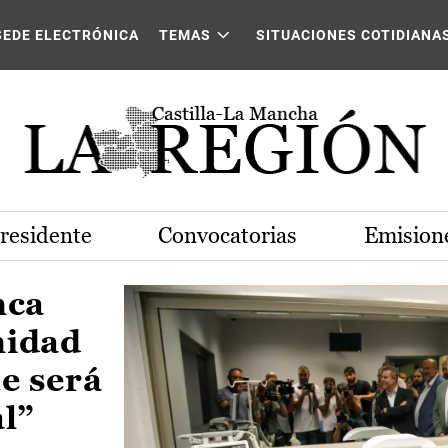
Castilla-La Mancha
SEDE ELECTRÓNICA
TEMAS
SITUACIONES COTIDIANA
Presidente
Convocatorias
Emisione
nca
nidad
e será
al”