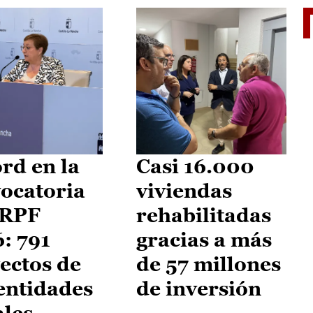
El je
rd en la
Casi 16.000
ocatoria
viviendas
IRPF
rehabilitadas
: 791
gracias a más
ectos de
de 57 millones
entidades
de inversión
ales