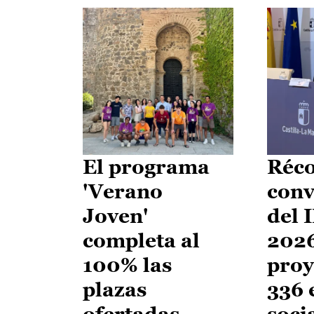
El programa
Réco
'Verano
conv
Joven'
del 
completa al
2026
100% las
proy
plazas
336 
ofertadas
soci