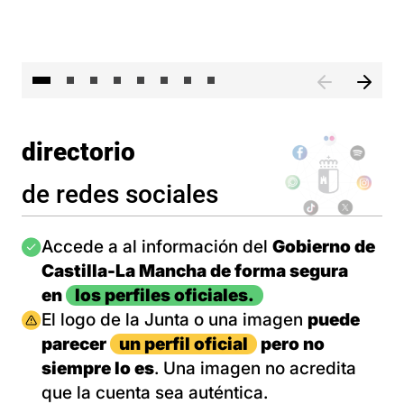
El 
directorio
de redes sociales
Imagen
Accede a al información del
Gobierno de
Castilla-La Mancha de forma segura
en
los perfiles oficiales.
Imagen
El logo de la Junta o una imagen
puede
parecer
un perfil oficial
pero no
siempre lo es
. Una imagen no acredita
que la cuenta sea auténtica.