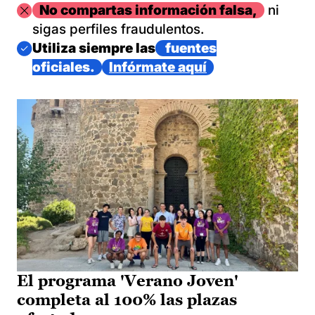
Imagen
No compartas información falsa,
ni
sigas perfiles fraudulentos.
Imagen
Utiliza siempre las
fuentes
oficiales.
Infórmate aquí
El programa 'Verano Joven'
completa al 100% las plazas