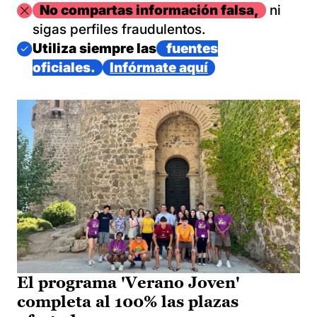
Imagen
No compartas información falsa,
ni
sigas perfiles fraudulentos.
Imagen
Utiliza siempre las
fuentes
oficiales.
Infórmate aquí
El programa 'Verano Joven'
completa al 100% las plazas