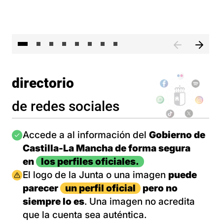
El 
directorio
de redes sociales
Imagen
Accede a al información del
Gobierno de
Castilla-La Mancha de forma segura
en
los perfiles oficiales.
Imagen
El logo de la Junta o una imagen
puede
parecer
un perfil oficial
pero no
siempre lo es
. Una imagen no acredita
que la cuenta sea auténtica.