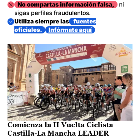
Imagen
No compartas información falsa,
ni
sigas perfiles fraudulentos.
Imagen
Utiliza siempre las
fuentes
oficiales.
Infórmate aquí
Comienza la II Vuelta Ciclista
Castilla-La Mancha LEADER