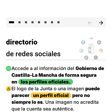
El 
directorio
de redes sociales
Imagen
Accede a al información del
Gobierno de
Castilla-La Mancha de forma segura
en
los perfiles oficiales.
Imagen
El logo de la Junta o una imagen
puede
parecer
un perfil oficial
pero no
siempre lo es
. Una imagen no acredita
que la cuenta sea auténtica.