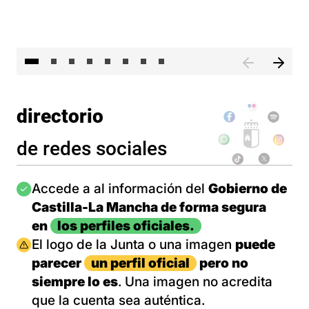
El 
directorio
de redes sociales
Imagen
Accede a al información del
Gobierno de
Castilla-La Mancha de forma segura
en
los perfiles oficiales.
Imagen
El logo de la Junta o una imagen
puede
parecer
un perfil oficial
pero no
siempre lo es
. Una imagen no acredita
que la cuenta sea auténtica.