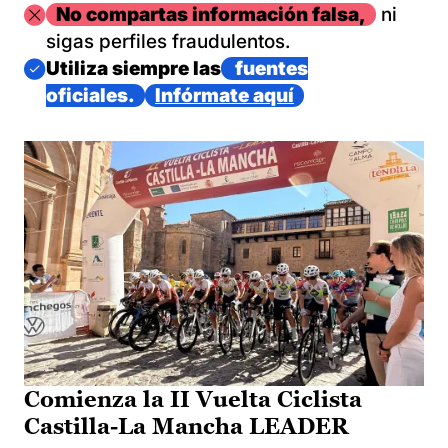
Imagen
No compartas información falsa,
ni
sigas perfiles fraudulentos.
Imagen
Utiliza siempre las
fuentes
oficiales.
Infórmate aquí
Comienza la II Vuelta Ciclista
Castilla-La Mancha LEADER