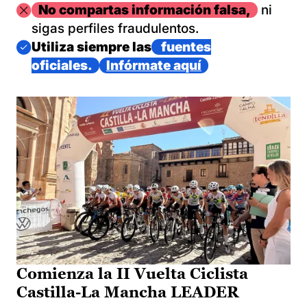
Imagen
No compartas información falsa,
ni
sigas perfiles fraudulentos.
Imagen
Utiliza siempre las
fuentes
oficiales.
Infórmate aquí
Comienza la II Vuelta Ciclista
Castilla-La Mancha LEADER