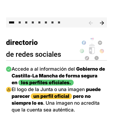
El 
directorio
de redes sociales
Imagen
Accede a al información del
Gobierno de
Castilla-La Mancha de forma segura
en
los perfiles oficiales.
Imagen
El logo de la Junta o una imagen
puede
parecer
un perfil oficial
pero no
siempre lo es
. Una imagen no acredita
que la cuenta sea auténtica.