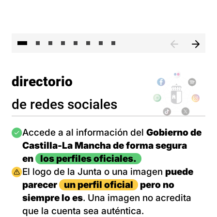
El 
directorio
de redes sociales
Imagen
Accede a al información del
Gobierno de
Castilla-La Mancha de forma segura
en
los perfiles oficiales.
Imagen
El logo de la Junta o una imagen
puede
parecer
un perfil oficial
pero no
siempre lo es
. Una imagen no acredita
que la cuenta sea auténtica.