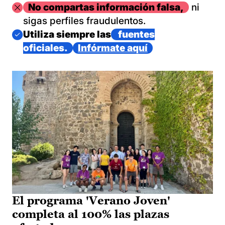
Imagen
No compartas información falsa,
ni
sigas perfiles fraudulentos.
Imagen
Utiliza siempre las
fuentes
oficiales.
Infórmate aquí
El programa 'Verano Joven'
completa al 100% las plazas