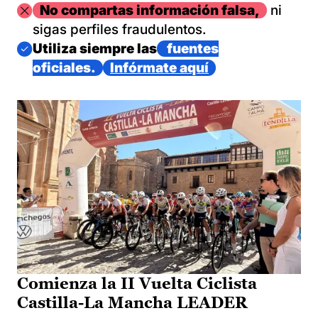
Imagen
No compartas información falsa,
ni
sigas perfiles fraudulentos.
Imagen
Utiliza siempre las
fuentes
oficiales.
Infórmate aquí
Comienza la II Vuelta Ciclista
Castilla-La Mancha LEADER