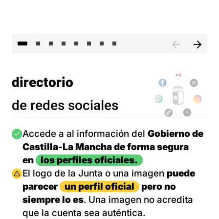
El 
directorio
de redes sociales
Imagen
Accede a al información del
Gobierno de
Castilla-La Mancha de forma segura
en
los perfiles oficiales.
Imagen
El logo de la Junta o una imagen
puede
parecer
un perfil oficial
pero no
siempre lo es
. Una imagen no acredita
que la cuenta sea auténtica.