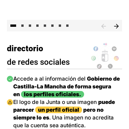
El 
directorio
de redes sociales
Imagen
Accede a al información del
Gobierno de
Castilla-La Mancha de forma segura
en
los perfiles oficiales.
Imagen
El logo de la Junta o una imagen
puede
parecer
un perfil oficial
pero no
siempre lo es
. Una imagen no acredita
que la cuenta sea auténtica.