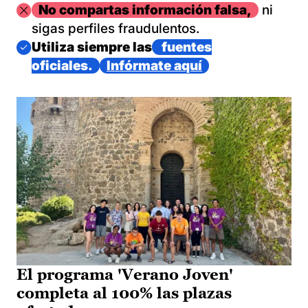
Imagen
No compartas información falsa,
ni
sigas perfiles fraudulentos.
Imagen
Utiliza siempre las
fuentes
oficiales.
Infórmate aquí
El programa 'Verano Joven'
completa al 100% las plazas