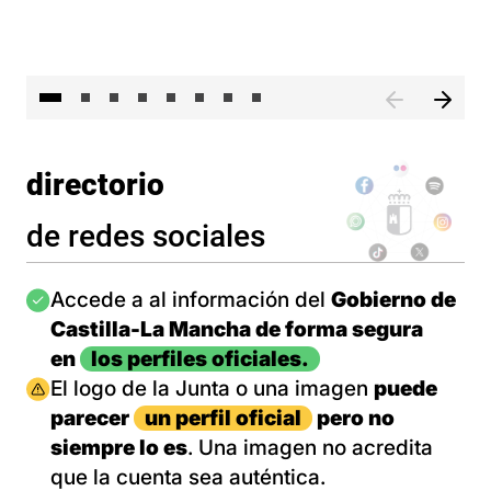
El 
directorio
de redes sociales
Imagen
Accede a al información del
Gobierno de
Castilla-La Mancha de forma segura
en
los perfiles oficiales.
Imagen
El logo de la Junta o una imagen
puede
parecer
un perfil oficial
pero no
siempre lo es
. Una imagen no acredita
que la cuenta sea auténtica.