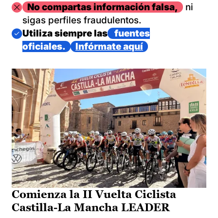
Imagen
No compartas información falsa,
ni
sigas perfiles fraudulentos.
Imagen
Utiliza siempre las
fuentes
oficiales.
Infórmate aquí
Comienza la II Vuelta Ciclista
Castilla-La Mancha LEADER