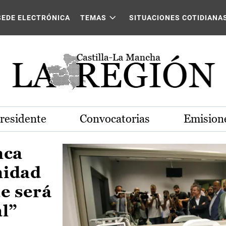
Castilla-La Mancha
SEDE ELECTRÓNICA
TEMAS
SITUACIONES COTIDIANA
Presidente
Convocatorias
Emisione
nca
nidad
e será
al”