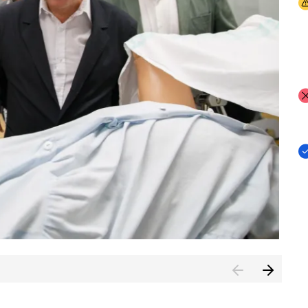
I
I
I
n de Cuenca (CESICU)