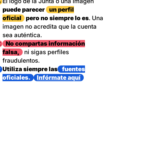
magen
El logo de la Junta o una imagen
puede parecer
un perfil
oficial
pero no siempre lo es
. Una
imagen no acredita que la cuenta
sea auténtica.
magen
No compartas información
falsa,
ni sigas perfiles
fraudulentos.
magen
Utiliza siempre las
fuentes
oficiales.
Infórmate aquí