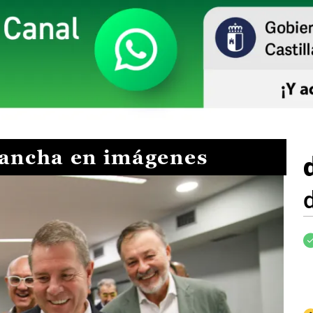
Mancha en imágenes
I