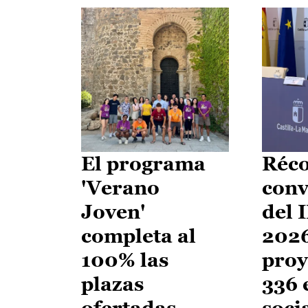
El programa
Réco
'Verano
conv
Joven'
del 
completa al
2026
100% las
proy
plazas
336 
ofertadas
soci