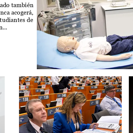
iado también
enca acogerá,
studiantes de
...