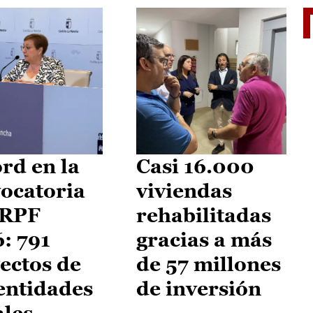
El je
rd en la
Casi 16.000
ocatoria
viviendas
IRPF
rehabilitadas
: 791
gracias a más
ectos de
de 57 millones
entidades
de inversión
ales