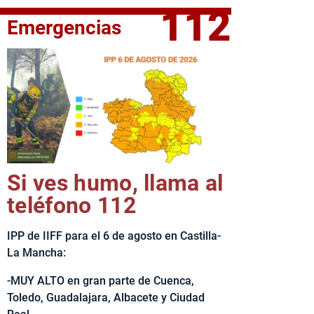
112
Emergencias
fe del Ejecutivo castellanomanchego, Emiliano García-Page, 
Si ves humo, llama al
teléfono 112
IPP de IIFF para el 6 de agosto en Castilla-
La Mancha:
-MUY ALTO en gran parte de Cuenca,
Toledo, Guadalajara, Albacete y Ciudad