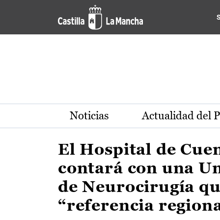
Actualidad de la región de 
Pasar al contenido principal
Noticias
Actualidad del 
El Hospital de Cue
contará con una U
de Neurocirugía qu
“referencia region