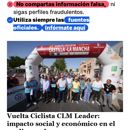
Imagen
No compartas información falsa,
ni
sigas perfiles fraudulentos.
Imagen
Utiliza siempre las
fuentes
oficiales.
Infórmate aquí
Vuelta Ciclista CLM Leader:
impacto social y económico en el