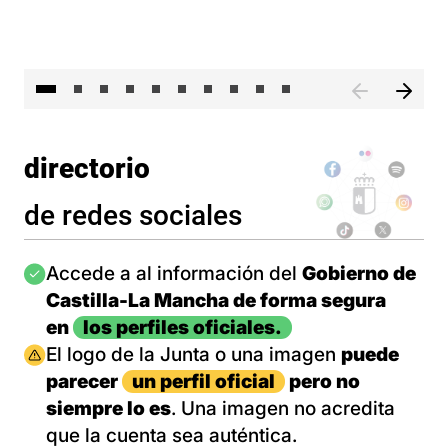
II 
directorio
de redes sociales
Imagen
Accede a al información del
Gobierno de
Castilla-La Mancha de forma segura
en
los perfiles oficiales.
Imagen
El logo de la Junta o una imagen
puede
parecer
un perfil oficial
pero no
siempre lo es
. Una imagen no acredita
que la cuenta sea auténtica.