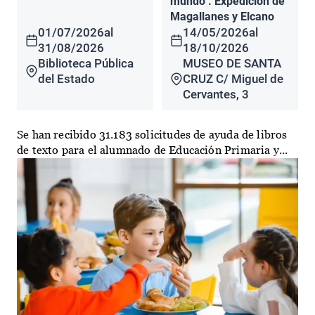
mundo". Expedición de
Magallanes y Elcano
01/07/2026
al
14/05/2026
al
31/08/2026
18/10/2026
Biblioteca Pública
MUSEO DE SANTA
del Estado
CRUZ C/ Miguel de
Cervantes, 3
Se han recibido 31.183 solicitudes de ayuda de libros
de texto para el alumnado de Educación Primaria y...