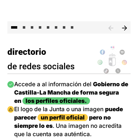
El 
directorio
de redes sociales
Imagen
Accede a al información del
Gobierno de
Castilla-La Mancha de forma segura
en
los perfiles oficiales.
Imagen
El logo de la Junta o una imagen
puede
parecer
un perfil oficial
pero no
siempre lo es
. Una imagen no acredita
que la cuenta sea auténtica.