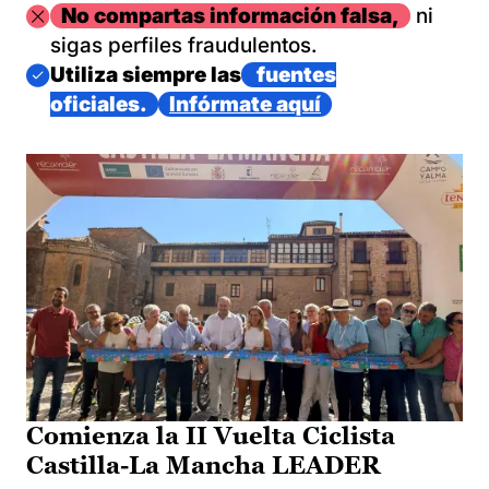
Imagen
No compartas información falsa,
ni
sigas perfiles fraudulentos.
Imagen
Utiliza siempre las
fuentes
oficiales.
Infórmate aquí
Comienza la II Vuelta Ciclista
Castilla-La Mancha LEADER