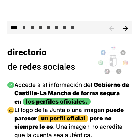
El 
directorio
de redes sociales
Imagen
Accede a al información del
Gobierno de
Castilla-La Mancha de forma segura
en
los perfiles oficiales.
Imagen
El logo de la Junta o una imagen
puede
parecer
un perfil oficial
pero no
siempre lo es
. Una imagen no acredita
que la cuenta sea auténtica.