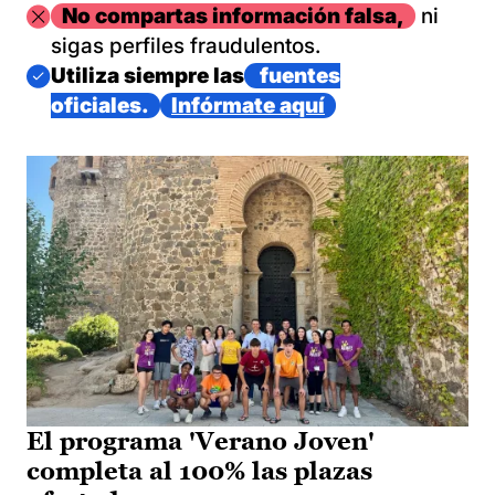
Imagen
No compartas información falsa,
ni
sigas perfiles fraudulentos.
Imagen
Utiliza siempre las
fuentes
oficiales.
Infórmate aquí
El programa 'Verano Joven'
completa al 100% las plazas