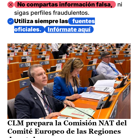
Imagen
No compartas información falsa,
ni
sigas perfiles fraudulentos.
Imagen
Utiliza siempre las
fuentes
oficiales.
Infórmate aquí
CLM prepara la Comisión NAT del
Comité Europeo de las Regiones