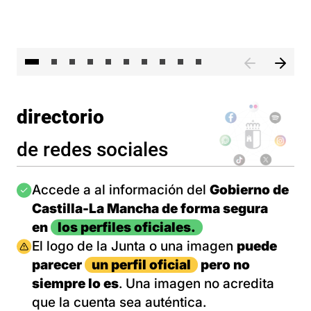
II 
directorio
de redes sociales
Imagen
Accede a al información del
Gobierno de
Castilla-La Mancha de forma segura
en
los perfiles oficiales.
Imagen
El logo de la Junta o una imagen
puede
parecer
un perfil oficial
pero no
siempre lo es
. Una imagen no acredita
que la cuenta sea auténtica.