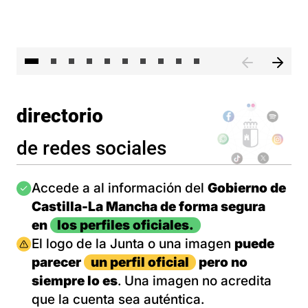
II 
directorio
de redes sociales
Imagen
Accede a al información del
Gobierno de
Castilla-La Mancha de forma segura
en
los perfiles oficiales.
Imagen
El logo de la Junta o una imagen
puede
parecer
un perfil oficial
pero no
siempre lo es
. Una imagen no acredita
que la cuenta sea auténtica.