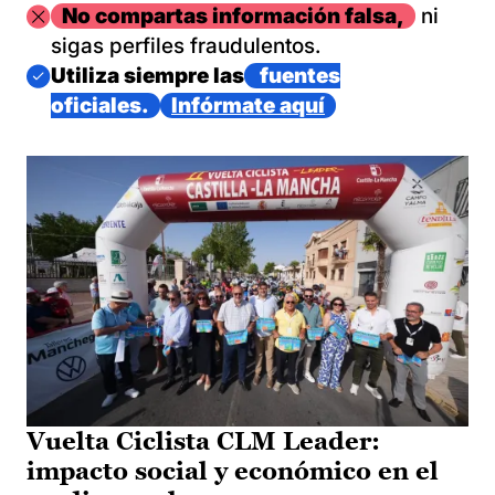
Imagen
No compartas información falsa,
ni
sigas perfiles fraudulentos.
Imagen
Utiliza siempre las
fuentes
oficiales.
Infórmate aquí
Vuelta Ciclista CLM Leader:
impacto social y económico en el