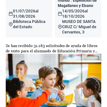
mundo". Expedición de
Magallanes y Elcano
01/07/2026
al
14/05/2026
al
31/08/2026
18/10/2026
Biblioteca Pública
MUSEO DE SANTA
del Estado
CRUZ C/ Miguel de
Cervantes, 3
Se han recibido 31.183 solicitudes de ayuda de libros
de texto para el alumnado de Educación Primaria y...