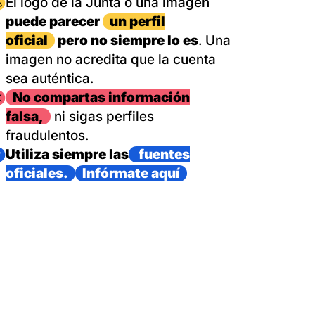
magen
El logo de la Junta o una imagen
puede parecer
un perfil
oficial
pero no siempre lo es
. Una
imagen no acredita que la cuenta
sea auténtica.
magen
No compartas información
falsa,
ni sigas perfiles
fraudulentos.
magen
Utiliza siempre las
fuentes
oficiales.
Infórmate aquí
as con un dispositivo internacional de bomberos forestales,