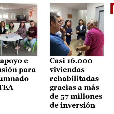
II Vu
apoyo e
Casi 16.000
usión para
viviendas
lumnado
rehabilitadas
 TEA
gracias a más
de 57 millones
de inversión