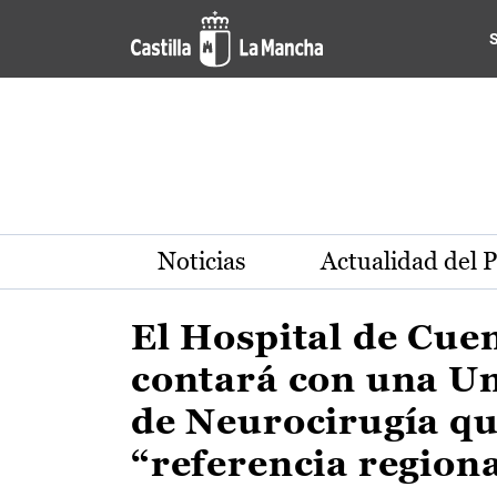
Actualidad de la región de 
Pasar al contenido principal
Noticias
Actualidad del 
El Hospital de Cue
contará con una U
de Neurocirugía qu
“referencia region