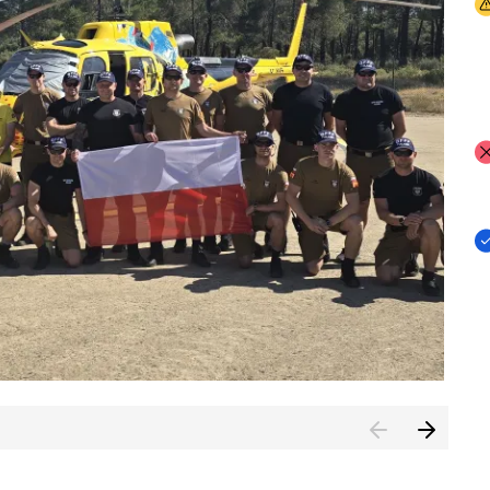
I
I
I
rcambiar por tercer año consecutivo formación y experienci