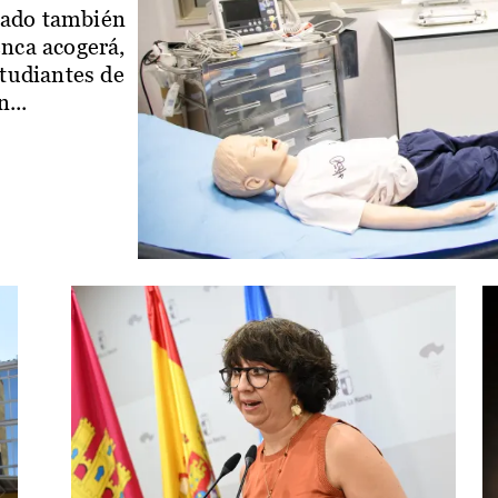
iado también
enca acogerá,
studiantes de
...