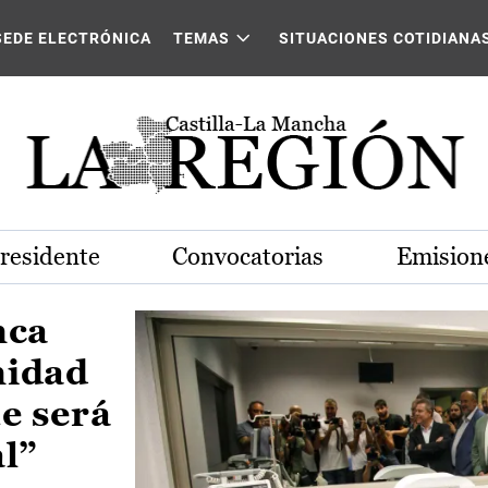
Castilla-La Mancha
SEDE ELECTRÓNICA
TEMAS
SITUACIONES COTIDIANA
Presidente
Convocatorias
Emisione
nca
nidad
e será
al”