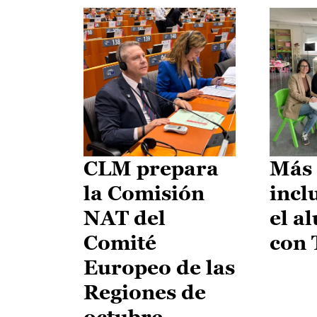
CLM prepara
Más 
la Comisión
incl
NAT del
el a
Comité
con
Europeo de las
Regiones de
octubre