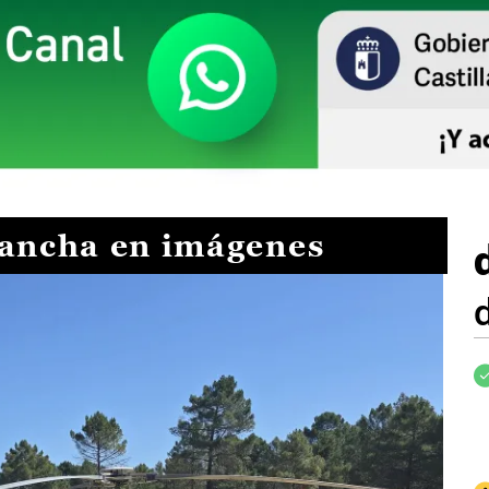
Mancha en imágenes
I