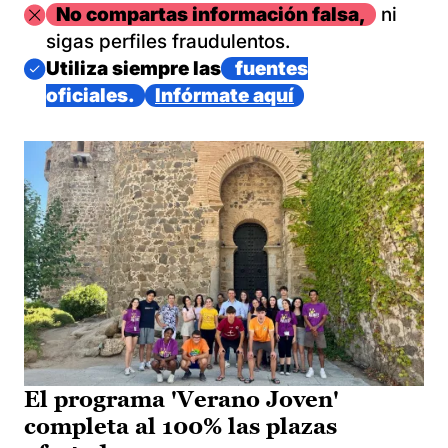
Imagen
No compartas información falsa,
ni
sigas perfiles fraudulentos.
Imagen
Utiliza siempre las
fuentes
oficiales.
Infórmate aquí
El programa 'Verano Joven'
completa al 100% las plazas