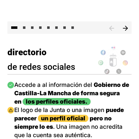
El 
directorio
de redes sociales
Imagen
Accede a al información del
Gobierno de
Castilla-La Mancha de forma segura
en
los perfiles oficiales.
Imagen
El logo de la Junta o una imagen
puede
parecer
un perfil oficial
pero no
siempre lo es
. Una imagen no acredita
que la cuenta sea auténtica.