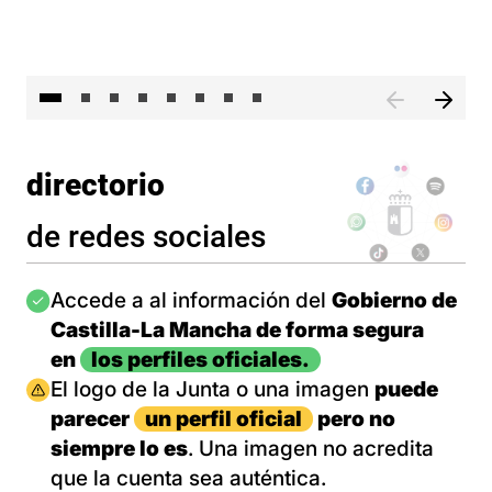
El 
directorio
de redes sociales
Imagen
Accede a al información del
Gobierno de
Castilla-La Mancha de forma segura
en
los perfiles oficiales.
Imagen
El logo de la Junta o una imagen
puede
parecer
un perfil oficial
pero no
siempre lo es
. Una imagen no acredita
que la cuenta sea auténtica.