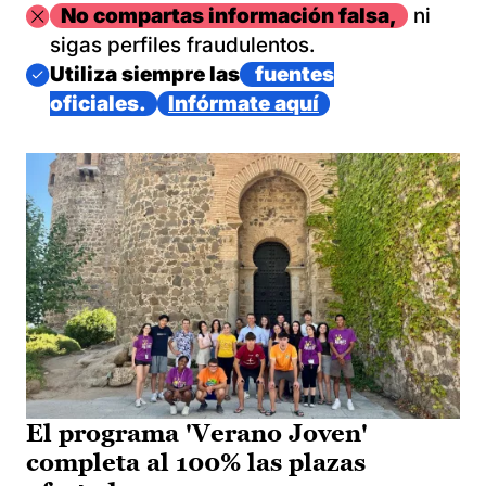
Imagen
No compartas información falsa,
ni
sigas perfiles fraudulentos.
Imagen
Utiliza siempre las
fuentes
oficiales.
Infórmate aquí
El programa 'Verano Joven'
completa al 100% las plazas