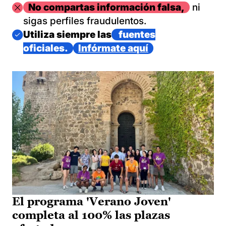
Imagen
No compartas información falsa,
ni
sigas perfiles fraudulentos.
Imagen
Utiliza siempre las
fuentes
oficiales.
Infórmate aquí
El programa 'Verano Joven'
completa al 100% las plazas