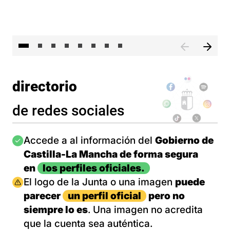
El 
directorio
de redes sociales
Imagen
Accede a al información del
Gobierno de
Castilla-La Mancha de forma segura
en
los perfiles oficiales.
Imagen
El logo de la Junta o una imagen
puede
parecer
un perfil oficial
pero no
siempre lo es
. Una imagen no acredita
que la cuenta sea auténtica.