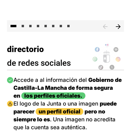
El 
directorio
de redes sociales
Imagen
Accede a al información del
Gobierno de
Castilla-La Mancha de forma segura
en
los perfiles oficiales.
Imagen
El logo de la Junta o una imagen
puede
parecer
un perfil oficial
pero no
siempre lo es
. Una imagen no acredita
que la cuenta sea auténtica.