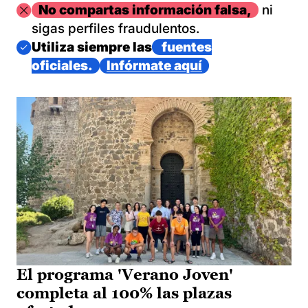
Imagen
No compartas información falsa,
ni
sigas perfiles fraudulentos.
Imagen
Utiliza siempre las
fuentes
oficiales.
Infórmate aquí
El programa 'Verano Joven'
completa al 100% las plazas