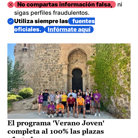
Imagen
No compartas información falsa,
ni
sigas perfiles fraudulentos.
Imagen
Utiliza siempre las
fuentes
oficiales.
Infórmate aquí
El programa 'Verano Joven'
completa al 100% las plazas