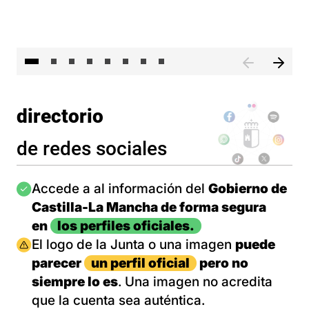
El 
directorio
de redes sociales
Imagen
Accede a al información del
Gobierno de
Castilla-La Mancha de forma segura
en
los perfiles oficiales.
Imagen
El logo de la Junta o una imagen
puede
parecer
un perfil oficial
pero no
siempre lo es
. Una imagen no acredita
que la cuenta sea auténtica.