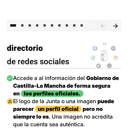
II 
directorio
de redes sociales
Imagen
Accede a al información del
Gobierno de
Castilla-La Mancha de forma segura
en
los perfiles oficiales.
Imagen
El logo de la Junta o una imagen
puede
parecer
un perfil oficial
pero no
siempre lo es
. Una imagen no acredita
que la cuenta sea auténtica.