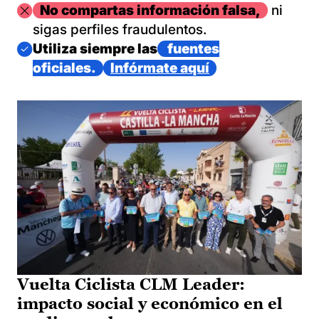
Imagen
No compartas información falsa,
ni
sigas perfiles fraudulentos.
Imagen
Utiliza siempre las
fuentes
oficiales.
Infórmate aquí
Vuelta Ciclista CLM Leader:
impacto social y económico en el