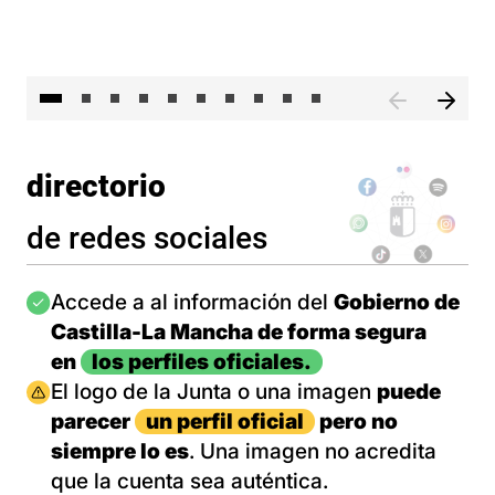
II 
directorio
de redes sociales
Imagen
Accede a al información del
Gobierno de
Castilla-La Mancha de forma segura
en
los perfiles oficiales.
Imagen
El logo de la Junta o una imagen
puede
parecer
un perfil oficial
pero no
siempre lo es
. Una imagen no acredita
que la cuenta sea auténtica.