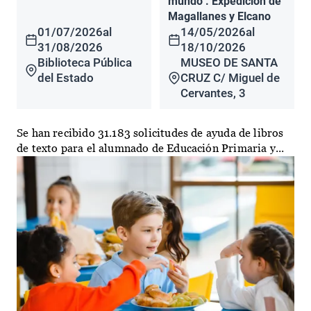
mundo". Expedición de
Magallanes y Elcano
01/07/2026
al
14/05/2026
al
31/08/2026
18/10/2026
Biblioteca Pública
MUSEO DE SANTA
del Estado
CRUZ C/ Miguel de
Cervantes, 3
Se han recibido 31.183 solicitudes de ayuda de libros
de texto para el alumnado de Educación Primaria y...