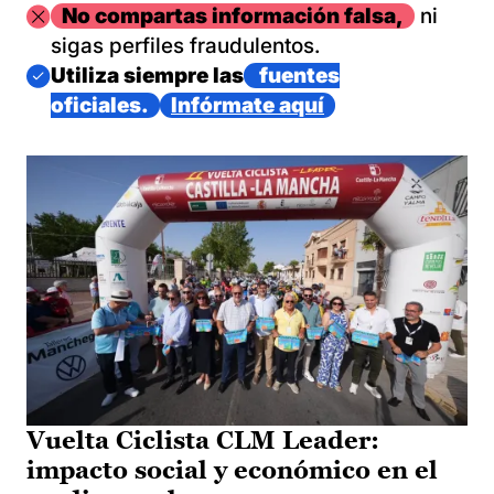
Imagen
No compartas información falsa,
ni
sigas perfiles fraudulentos.
Imagen
Utiliza siempre las
fuentes
oficiales.
Infórmate aquí
Vuelta Ciclista CLM Leader:
impacto social y económico en el