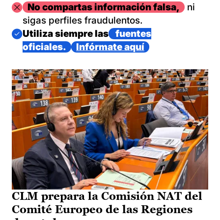
Imagen
No compartas información falsa,
ni
sigas perfiles fraudulentos.
Imagen
Utiliza siempre las
fuentes
oficiales.
Infórmate aquí
CLM prepara la Comisión NAT del
Comité Europeo de las Regiones