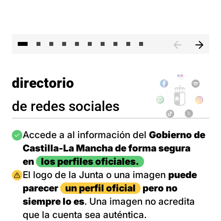
II 
directorio
de redes sociales
Imagen
Accede a al información del
Gobierno de
Castilla-La Mancha de forma segura
en
los perfiles oficiales.
Imagen
El logo de la Junta o una imagen
puede
parecer
un perfil oficial
pero no
siempre lo es
. Una imagen no acredita
que la cuenta sea auténtica.