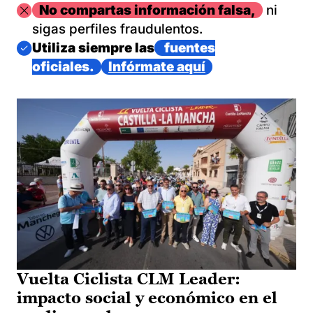
Imagen
No compartas información falsa,
ni
sigas perfiles fraudulentos.
Imagen
Utiliza siempre las
fuentes
oficiales.
Infórmate aquí
Vuelta Ciclista CLM Leader:
impacto social y económico en el