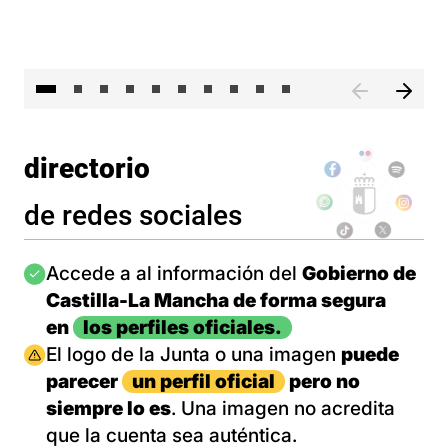
II 
directorio
de redes sociales
Imagen
Accede a al información del
Gobierno de
Castilla-La Mancha de forma segura
en
los perfiles oficiales.
Imagen
El logo de la Junta o una imagen
puede
parecer
un perfil oficial
pero no
siempre lo es
. Una imagen no acredita
que la cuenta sea auténtica.