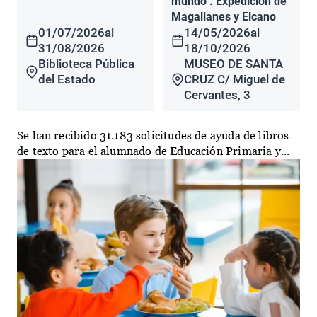
mundo". Expedición de
Magallanes y Elcano
01/07/2026
al
14/05/2026
al
31/08/2026
18/10/2026
Biblioteca Pública
MUSEO DE SANTA
del Estado
CRUZ C/ Miguel de
Cervantes, 3
Se han recibido 31.183 solicitudes de ayuda de libros
de texto para el alumnado de Educación Primaria y...