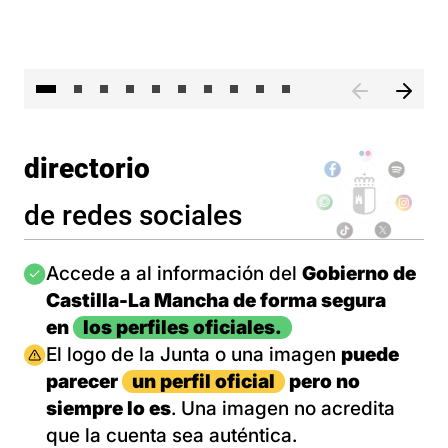
II 
directorio
de redes sociales
Imagen
Accede a al información del
Gobierno de
Castilla-La Mancha de forma segura
en
los perfiles oficiales.
Imagen
El logo de la Junta o una imagen
puede
parecer
un perfil oficial
pero no
siempre lo es
. Una imagen no acredita
que la cuenta sea auténtica.