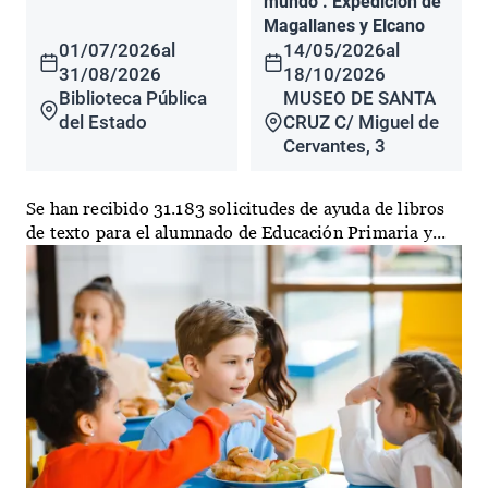
mundo". Expedición de
Magallanes y Elcano
01/07/2026
al
14/05/2026
al
31/08/2026
18/10/2026
Biblioteca Pública
MUSEO DE SANTA
del Estado
CRUZ C/ Miguel de
Cervantes, 3
Se han recibido 31.183 solicitudes de ayuda de libros
de texto para el alumnado de Educación Primaria y...