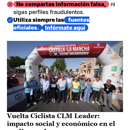
Imagen
No compartas información falsa,
ni
sigas perfiles fraudulentos.
Imagen
Utiliza siempre las
fuentes
oficiales.
Infórmate aquí
Vuelta Ciclista CLM Leader:
impacto social y económico en el