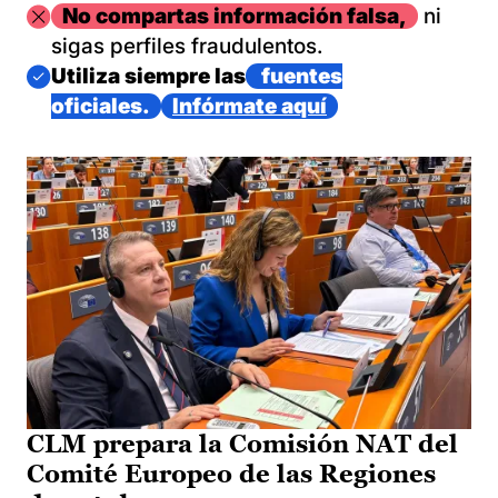
Imagen
No compartas información falsa,
ni
sigas perfiles fraudulentos.
Imagen
Utiliza siempre las
fuentes
oficiales.
Infórmate aquí
CLM prepara la Comisión NAT del
Comité Europeo de las Regiones