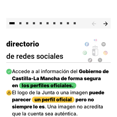
II 
directorio
de redes sociales
Imagen
Accede a al información del
Gobierno de
Castilla-La Mancha de forma segura
en
los perfiles oficiales.
Imagen
El logo de la Junta o una imagen
puede
parecer
un perfil oficial
pero no
siempre lo es
. Una imagen no acredita
que la cuenta sea auténtica.