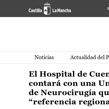
Actualidad de la región de 
Pasar al contenido principal
Noticias
Actualidad del 
El Hospital de Cue
contará con una U
de Neurocirugía qu
“referencia region