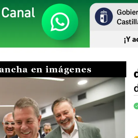
Mancha en imágenes
I