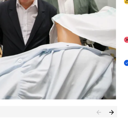
I
I
I
n de Cuenca (CESICU)