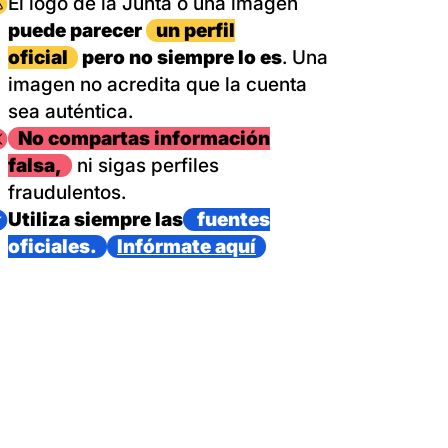
magen
El logo de la Junta o una imagen
puede parecer
un perfil
oficial
pero no siempre lo es
. Una
imagen no acredita que la cuenta
sea auténtica.
magen
No compartas información
falsa,
ni sigas perfiles
fraudulentos.
magen
Utiliza siempre las
fuentes
oficiales.
Infórmate aquí