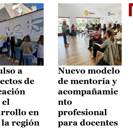
El je
lso a
Nuevo modelo
ectos de
de mentoría y
cación
acompañamie
 el
nto
rrollo en
profesional
 la región
para docentes