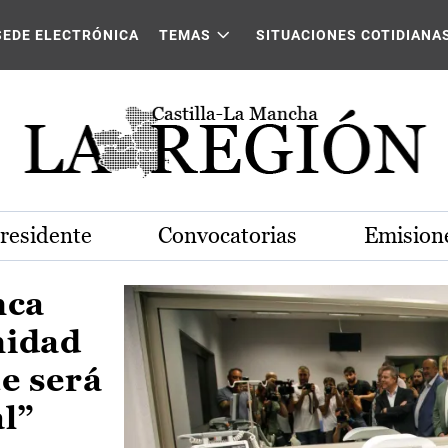
Castilla-La Mancha
SEDE ELECTRÓNICA
TEMAS
SITUACIONES COTIDIANA
Presidente
Convocatorias
Emisione
nca
nidad
e será
al”