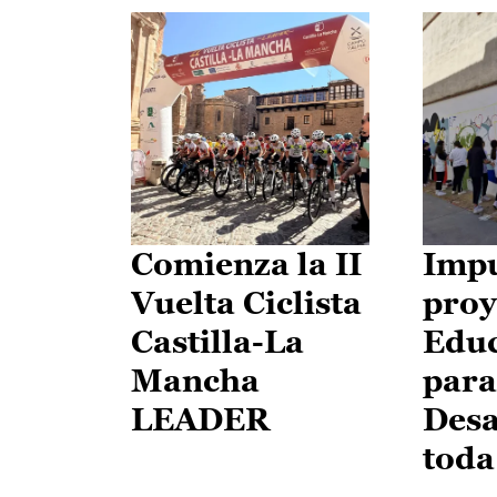
Comienza la II
Impu
Vuelta Ciclista
proy
Castilla-La
Edu
Mancha
para
LEADER
Desa
toda