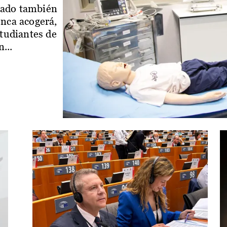
iado también
enca acogerá,
studiantes de
...