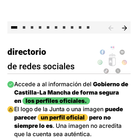
II 
directorio
de redes sociales
Imagen
Accede a al información del
Gobierno de
Castilla-La Mancha de forma segura
en
los perfiles oficiales.
Imagen
El logo de la Junta o una imagen
puede
parecer
un perfil oficial
pero no
siempre lo es
. Una imagen no acredita
que la cuenta sea auténtica.