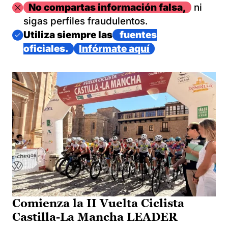
Imagen
No compartas información falsa,
ni
sigas perfiles fraudulentos.
Imagen
Utiliza siempre las
fuentes
oficiales.
Infórmate aquí
Comienza la II Vuelta Ciclista
Castilla-La Mancha LEADER