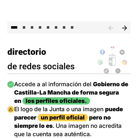
El 
directorio
de redes sociales
Imagen
Accede a al información del
Gobierno de
Castilla-La Mancha de forma segura
en
los perfiles oficiales.
Imagen
El logo de la Junta o una imagen
puede
parecer
un perfil oficial
pero no
siempre lo es
. Una imagen no acredita
que la cuenta sea auténtica.