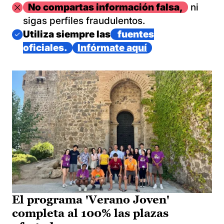
Imagen
No compartas información falsa,
ni
sigas perfiles fraudulentos.
Imagen
Utiliza siempre las
fuentes
oficiales.
Infórmate aquí
El programa 'Verano Joven'
completa al 100% las plazas