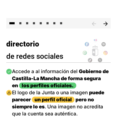
El 
directorio
de redes sociales
Imagen
Accede a al información del
Gobierno de
Castilla-La Mancha de forma segura
en
los perfiles oficiales.
Imagen
El logo de la Junta o una imagen
puede
parecer
un perfil oficial
pero no
siempre lo es
. Una imagen no acredita
que la cuenta sea auténtica.