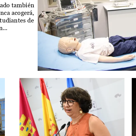
iado también
enca acogerá,
studiantes de
...