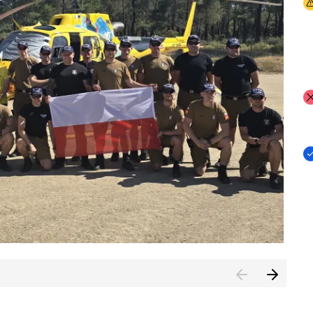
I
I
I
rcambiar por tercer año consecutivo formación y experienci