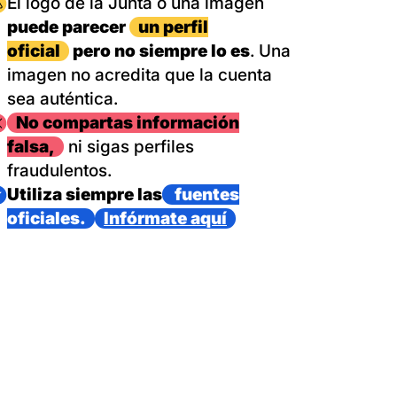
magen
El logo de la Junta o una imagen
puede parecer
un perfil
oficial
pero no siempre lo es
. Una
imagen no acredita que la cuenta
sea auténtica.
magen
No compartas información
falsa,
ni sigas perfiles
fraudulentos.
magen
Utiliza siempre las
fuentes
oficiales.
Infórmate aquí
as con un dispositivo internacional de bomberos forestales,