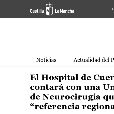
Actualidad de la región de 
Pasar al contenido principal
Noticias
Actualidad del 
El Hospital de Cue
contará con una U
de Neurocirugía qu
“referencia region