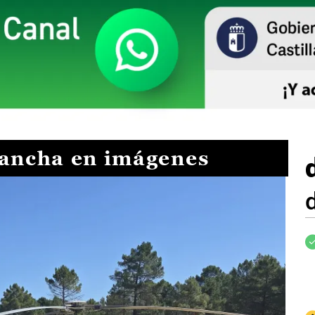
Mancha en imágenes
I