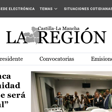
Castilla-La Mancha
SEDE ELECTRÓNICA
TEMAS
SITUACIONES COTIDIANA
Presidente
Convocatorias
Emisione
nca
nidad
e será
al”