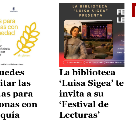
II Vu
uedes
La biblioteca
itar las
‘Luisa Sigea’ te
as para
invita a su
onas con
‘Festival de
aquía
Lecturas’