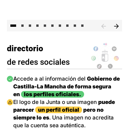
II 
directorio
de redes sociales
Imagen
Accede a al información del
Gobierno de
Castilla-La Mancha de forma segura
en
los perfiles oficiales.
Imagen
El logo de la Junta o una imagen
puede
parecer
un perfil oficial
pero no
siempre lo es
. Una imagen no acredita
que la cuenta sea auténtica.