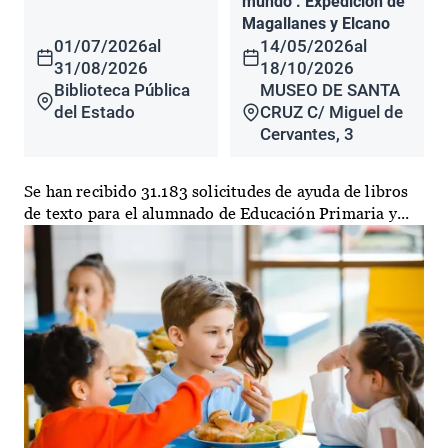
mundo". Expedición de
Magallanes y Elcano
01/07/2026
al
14/05/2026
al
31/08/2026
18/10/2026
Biblioteca Pública
MUSEO DE SANTA
del Estado
CRUZ C/ Miguel de
Cervantes, 3
Se han recibido 31.183 solicitudes de ayuda de libros
de texto para el alumnado de Educación Primaria y...