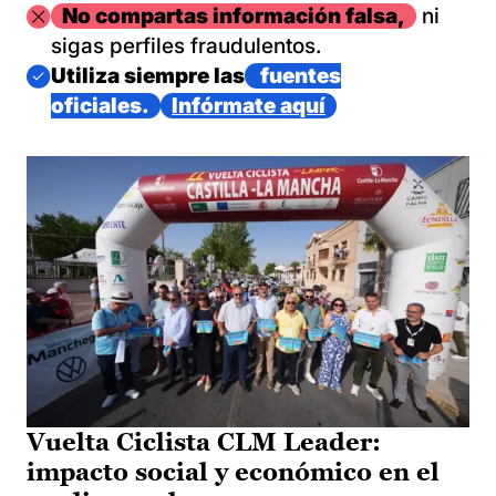
Imagen
No compartas información falsa,
ni
sigas perfiles fraudulentos.
Imagen
Utiliza siempre las
fuentes
oficiales.
Infórmate aquí
Vuelta Ciclista CLM Leader:
impacto social y económico en el