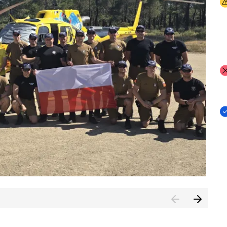
I
I
I
rcambiar por tercer año consecutivo formación y experienci