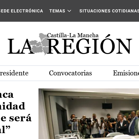
Castilla-La Mancha
SEDE ELECTRÓNICA
TEMAS
SITUACIONES COTIDIANA
Presidente
Convocatorias
Emisione
nca
nidad
e será
al”