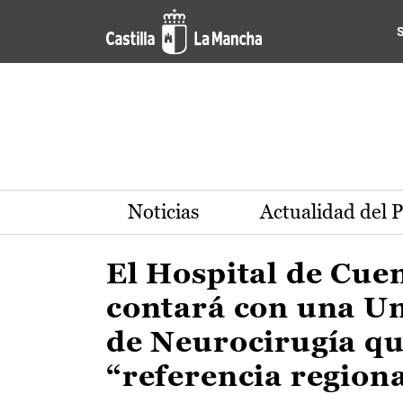
Actualidad de la región de 
Pasar al contenido principal
Noticias
Actualidad del 
El Hospital de Cue
contará con una U
de Neurocirugía qu
“referencia region