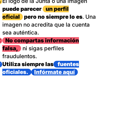
magen
El logo de la Junta o una imagen
puede parecer
un perfil
oficial
pero no siempre lo es
. Una
imagen no acredita que la cuenta
sea auténtica.
magen
No compartas información
falsa,
ni sigas perfiles
fraudulentos.
magen
Utiliza siempre las
fuentes
oficiales.
Infórmate aquí
as con un dispositivo internacional de bomberos forestales,