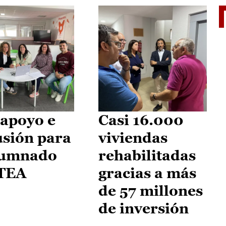
II Vu
apoyo e
Casi 16.000
usión para
viviendas
lumnado
rehabilitadas
 TEA
gracias a más
de 57 millones
de inversión