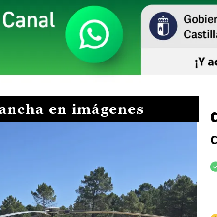
Mancha en imágenes
I