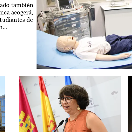
iado también
enca acogerá,
studiantes de
...