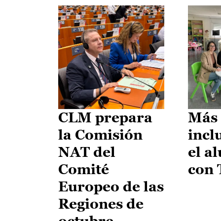
CLM prepara
Más 
la Comisión
incl
NAT del
el a
Comité
con
Europeo de las
Regiones de
octubre