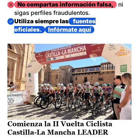
Imagen
No compartas información falsa,
ni
sigas perfiles fraudulentos.
Imagen
Utiliza siempre las
fuentes
oficiales.
Infórmate aquí
Comienza la II Vuelta Ciclista
Castilla-La Mancha LEADER