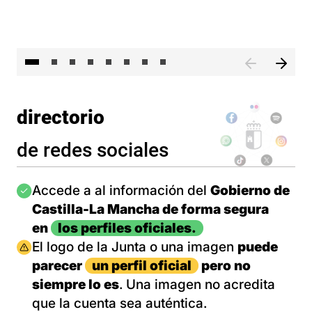
El 
directorio
de redes sociales
Imagen
Accede a al información del
Gobierno de
Castilla-La Mancha de forma segura
en
los perfiles oficiales.
Imagen
El logo de la Junta o una imagen
puede
parecer
un perfil oficial
pero no
siempre lo es
. Una imagen no acredita
que la cuenta sea auténtica.