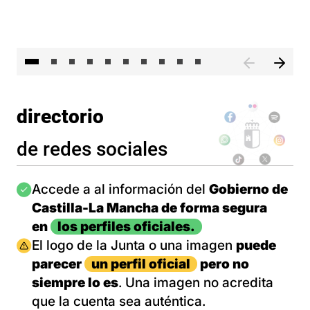
II 
directorio
de redes sociales
Imagen
Accede a al información del
Gobierno de
Castilla-La Mancha de forma segura
en
los perfiles oficiales.
Imagen
El logo de la Junta o una imagen
puede
parecer
un perfil oficial
pero no
siempre lo es
. Una imagen no acredita
que la cuenta sea auténtica.