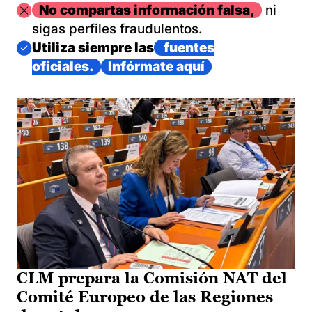
Imagen
No compartas información falsa,
ni
sigas perfiles fraudulentos.
Imagen
Utiliza siempre las
fuentes
oficiales.
Infórmate aquí
CLM prepara la Comisión NAT del
Comité Europeo de las Regiones