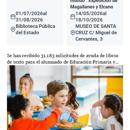
mundo". Expedición de
Magallanes y Elcano
01/07/2026
al
14/05/2026
al
31/08/2026
18/10/2026
Biblioteca Pública
MUSEO DE SANTA
del Estado
CRUZ C/ Miguel de
Cervantes, 3
Se han recibido 31.183 solicitudes de ayuda de libros
de texto para el alumnado de Educación Primaria y...