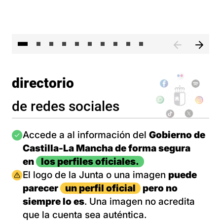
II 
directorio
de redes sociales
Imagen
Accede a al información del
Gobierno de
Castilla-La Mancha de forma segura
en
los perfiles oficiales.
Imagen
El logo de la Junta o una imagen
puede
parecer
un perfil oficial
pero no
siempre lo es
. Una imagen no acredita
que la cuenta sea auténtica.