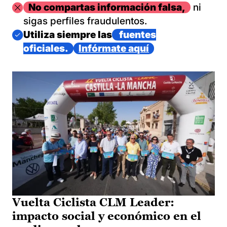
Imagen
No compartas información falsa,
ni
sigas perfiles fraudulentos.
Imagen
Utiliza siempre las
fuentes
oficiales.
Infórmate aquí
Vuelta Ciclista CLM Leader:
impacto social y económico en el