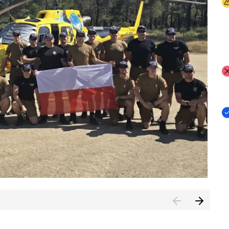
I
I
I
rcambiar por tercer año consecutivo formación y experienci