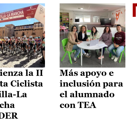
II Vu
enza la II
Más apoyo e
ta Ciclista
inclusión para
illa-La
el alumnado
cha
con TEA
DER