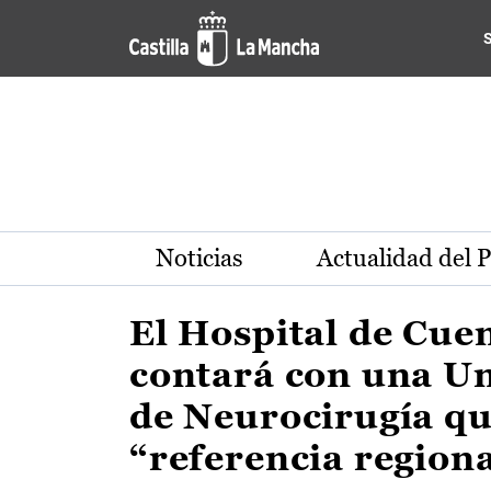
Actualidad de la región de 
Pasar al contenido principal
Noticias
Actualidad del 
El Hospital de Cue
contará con una U
de Neurocirugía qu
“referencia region