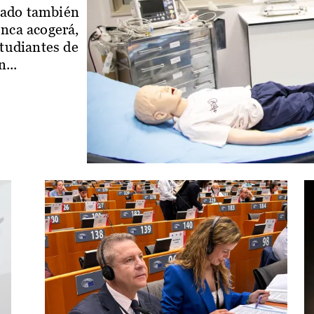
iado también
enca acogerá,
studiantes de
...