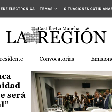
Castilla-La Mancha
SEDE ELECTRÓNICA
TEMAS
SITUACIONES COTIDIANA
Presidente
Convocatorias
Emisione
nca
nidad
e será
al”