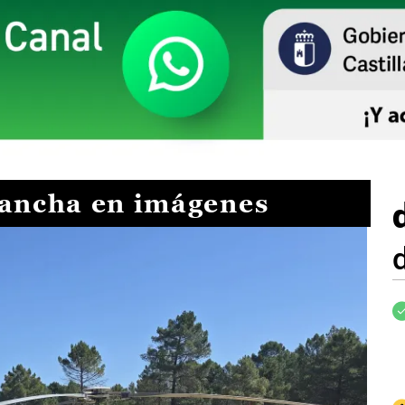
Mancha en imágenes
I