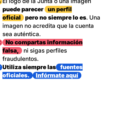
magen
El logo de la Junta o una imagen
puede parecer
un perfil
oficial
pero no siempre lo es
. Una
imagen no acredita que la cuenta
sea auténtica.
magen
No compartas información
falsa,
ni sigas perfiles
fraudulentos.
magen
Utiliza siempre las
fuentes
oficiales.
Infórmate aquí
as con un dispositivo internacional de bomberos forestales,