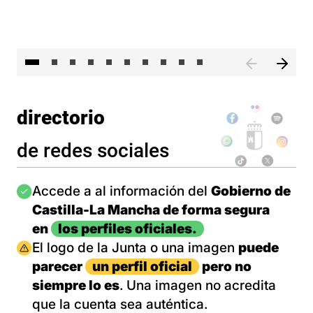
II 
directorio
de redes sociales
Imagen
Accede a al información del
Gobierno de
Castilla-La Mancha de forma segura
en
los perfiles oficiales.
Imagen
El logo de la Junta o una imagen
puede
parecer
un perfil oficial
pero no
siempre lo es
. Una imagen no acredita
que la cuenta sea auténtica.