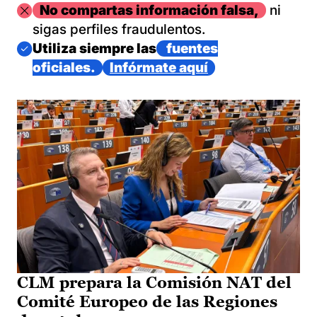
Imagen
No compartas información falsa,
ni
sigas perfiles fraudulentos.
Imagen
Utiliza siempre las
fuentes
oficiales.
Infórmate aquí
CLM prepara la Comisión NAT del
Comité Europeo de las Regiones