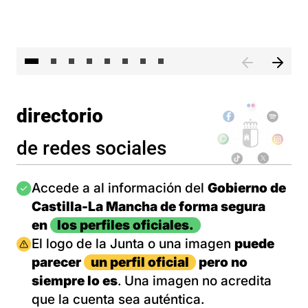
El 
directorio
de redes sociales
Imagen
Accede a al información del
Gobierno de
Castilla-La Mancha de forma segura
en
los perfiles oficiales.
Imagen
El logo de la Junta o una imagen
puede
parecer
un perfil oficial
pero no
siempre lo es
. Una imagen no acredita
que la cuenta sea auténtica.