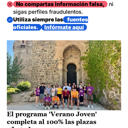
Imagen
No compartas información falsa,
ni
sigas perfiles fraudulentos.
Imagen
Utiliza siempre las
fuentes
oficiales.
Infórmate aquí
El programa 'Verano Joven'
completa al 100% las plazas