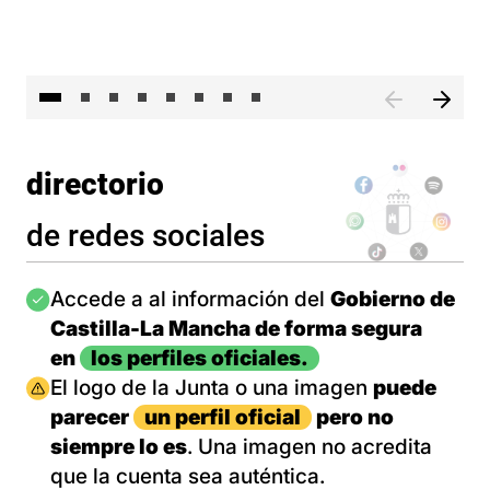
El 
directorio
de redes sociales
Imagen
Accede a al información del
Gobierno de
Castilla-La Mancha de forma segura
en
los perfiles oficiales.
Imagen
El logo de la Junta o una imagen
puede
parecer
un perfil oficial
pero no
siempre lo es
. Una imagen no acredita
que la cuenta sea auténtica.