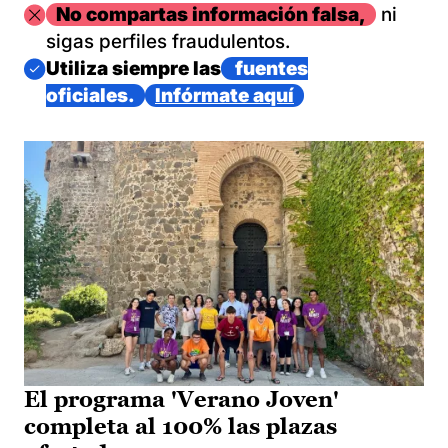
Imagen
No compartas información falsa,
ni
sigas perfiles fraudulentos.
Imagen
Utiliza siempre las
fuentes
oficiales.
Infórmate aquí
El programa 'Verano Joven'
completa al 100% las plazas