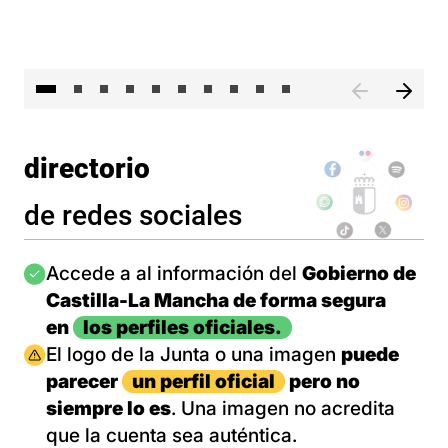
II 
directorio
de redes sociales
Imagen
Accede a al información del
Gobierno de
Castilla-La Mancha de forma segura
en
los perfiles oficiales.
Imagen
El logo de la Junta o una imagen
puede
parecer
un perfil oficial
pero no
siempre lo es
. Una imagen no acredita
que la cuenta sea auténtica.