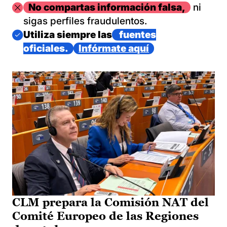
Imagen
No compartas información falsa,
ni
sigas perfiles fraudulentos.
Imagen
Utiliza siempre las
fuentes
oficiales.
Infórmate aquí
CLM prepara la Comisión NAT del
Comité Europeo de las Regiones