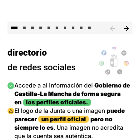
II 
directorio
de redes sociales
Imagen
Accede a al información del
Gobierno de
Castilla-La Mancha de forma segura
en
los perfiles oficiales.
Imagen
El logo de la Junta o una imagen
puede
parecer
un perfil oficial
pero no
siempre lo es
. Una imagen no acredita
que la cuenta sea auténtica.