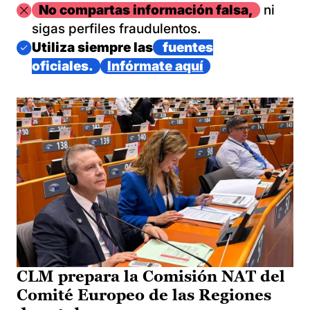
Imagen
No compartas información falsa,
ni
sigas perfiles fraudulentos.
Imagen
Utiliza siempre las
fuentes
oficiales.
Infórmate aquí
CLM prepara la Comisión NAT del
Comité Europeo de las Regiones