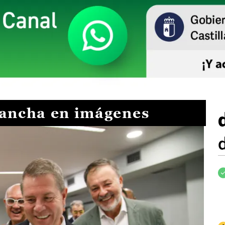
Mancha en imágenes
I