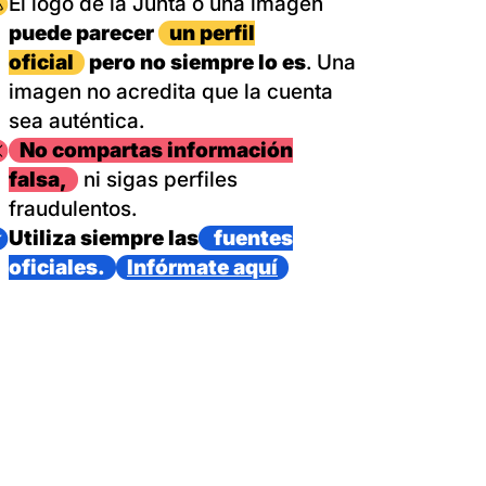
magen
El logo de la Junta o una imagen
puede parecer
un perfil
oficial
pero no siempre lo es
. Una
imagen no acredita que la cuenta
sea auténtica.
magen
No compartas información
falsa,
ni sigas perfiles
fraudulentos.
magen
Utiliza siempre las
fuentes
oficiales.
Infórmate aquí