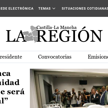
Castilla-La Mancha
SEDE ELECTRÓNICA
TEMAS
SITUACIONES COTIDIANA
Presidente
Convocatorias
Emisione
nca
nidad
e será
al”