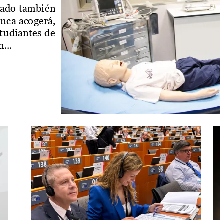
iado también
enca acogerá,
studiantes de
...