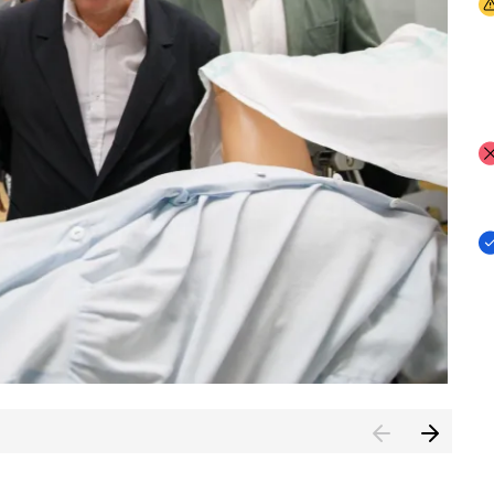
I
I
I
n de Cuenca (CESICU)