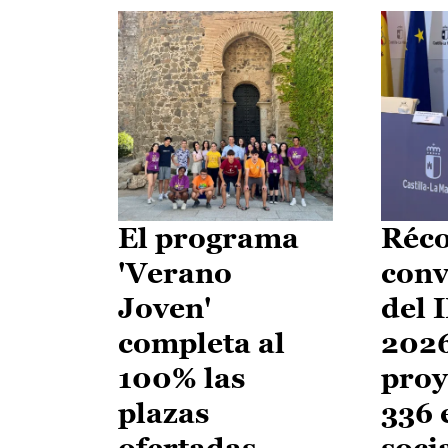
El programa
Réco
'Verano
conv
Joven'
del 
completa al
2026
100% las
proy
plazas
336 
ofertadas
soci