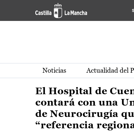
Actualidad de la región de 
Pasar al contenido principal
Noticias
Actualidad del 
El Hospital de Cue
contará con una U
de Neurocirugía qu
“referencia region