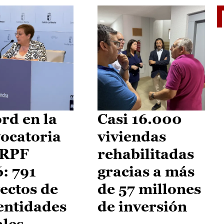
El je
rd en la
Casi 16.000
ocatoria
viviendas
IRPF
rehabilitadas
: 791
gracias a más
ectos de
de 57 millones
entidades
de inversión
ales