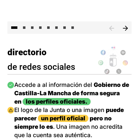
El 
directorio
de redes sociales
Imagen
Accede a al información del
Gobierno de
Castilla-La Mancha de forma segura
en
los perfiles oficiales.
Imagen
El logo de la Junta o una imagen
puede
parecer
un perfil oficial
pero no
siempre lo es
. Una imagen no acredita
que la cuenta sea auténtica.