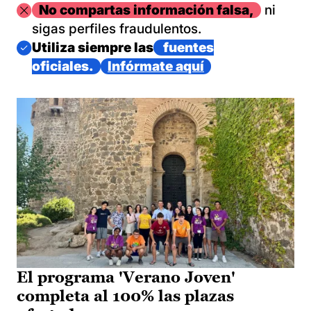
Imagen
No compartas información falsa,
ni
sigas perfiles fraudulentos.
Imagen
Utiliza siempre las
fuentes
oficiales.
Infórmate aquí
El programa 'Verano Joven'
completa al 100% las plazas