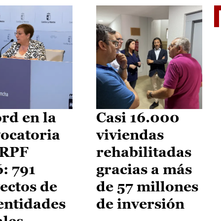
El je
rd en la
Casi 16.000
ocatoria
viviendas
IRPF
rehabilitadas
: 791
gracias a más
ectos de
de 57 millones
entidades
de inversión
ales