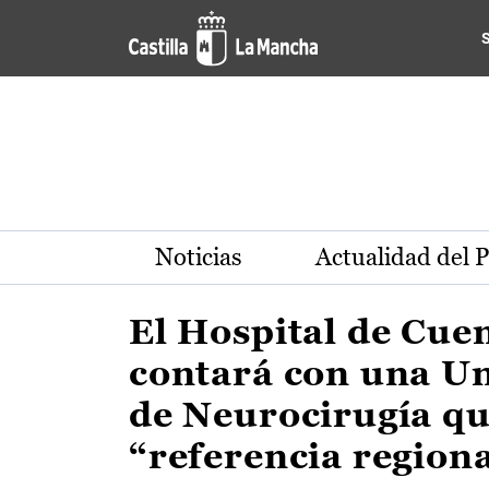
Actualidad de la región de 
Pasar al contenido principal
Noticias
Actualidad del 
El Hospital de Cue
contará con una U
de Neurocirugía qu
“referencia region