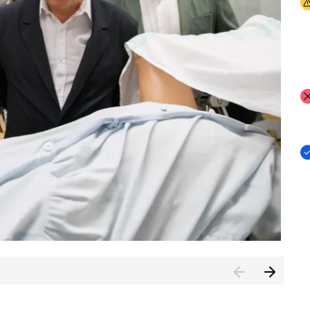
I
I
I
n de Cuenca (CESICU)