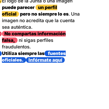
magen
El logo de la Junta o una imagen
puede parecer
un perfil
oficial
pero no siempre lo es
. Una
imagen no acredita que la cuenta
sea auténtica.
magen
No compartas información
falsa,
ni sigas perfiles
fraudulentos.
magen
Utiliza siempre las
fuentes
oficiales.
Infórmate aquí