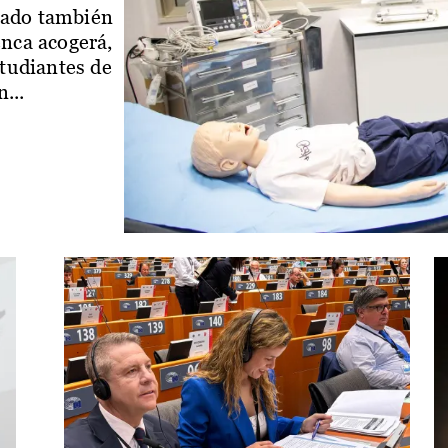
iado también
enca acogerá,
studiantes de
...