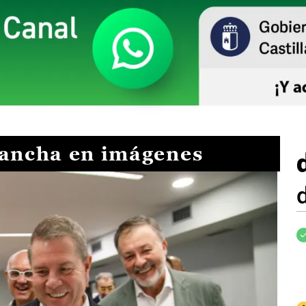
Mancha en imágenes
I