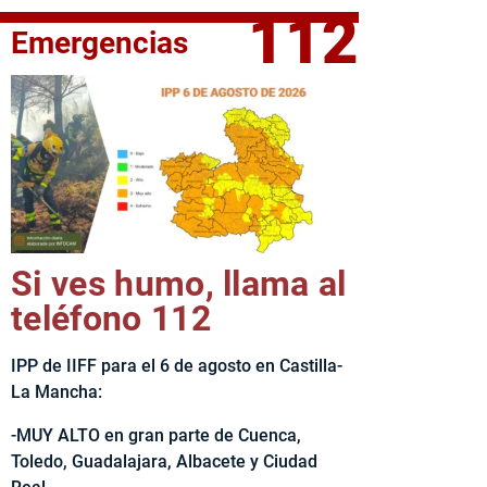
112
Emergencias
fe del Ejecutivo castellanomanchego, Emiliano García-Page, 
Si ves humo, llama al
teléfono 112
IPP de IIFF para el 6 de agosto en Castilla-
La Mancha:
-MUY ALTO en gran parte de Cuenca,
Toledo, Guadalajara, Albacete y Ciudad