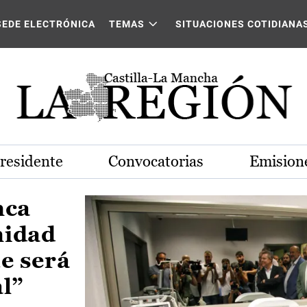
Castilla-La Mancha
SEDE ELECTRÓNICA
TEMAS
SITUACIONES COTIDIANA
Presidente
Convocatorias
Emisione
nca
nidad
e será
al”