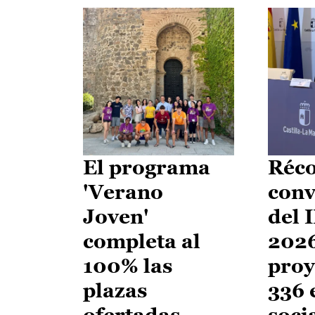
El programa
Réco
'Verano
conv
Joven'
del 
completa al
2026
100% las
proy
plazas
336 
ofertadas
soci