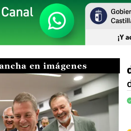
Mancha en imágenes
I