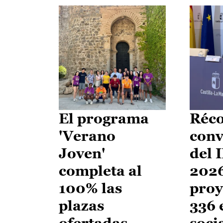
El programa
Réco
'Verano
conv
Joven'
del 
completa al
2026
100% las
proy
plazas
336 
ofertadas
soci