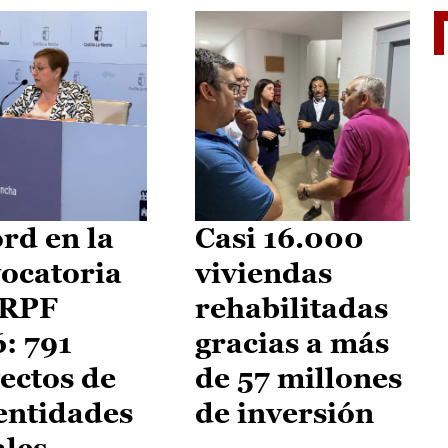
El je
rd en la
Casi 16.000
ocatoria
viviendas
IRPF
rehabilitadas
: 791
gracias a más
ectos de
de 57 millones
entidades
de inversión
ales