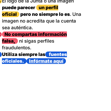
magen
El logo de la Junta o una imagen
puede parecer
un perfil
oficial
pero no siempre lo es
. Una
imagen no acredita que la cuenta
sea auténtica.
magen
No compartas información
falsa,
ni sigas perfiles
fraudulentos.
magen
Utiliza siempre las
fuentes
oficiales.
Infórmate aquí