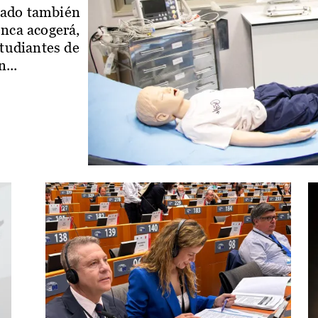
iado también
enca acogerá,
studiantes de
...