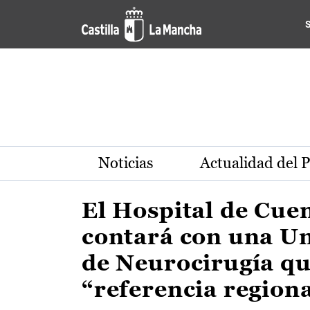
Actualidad de la región de 
Pasar al contenido principal
Noticias
Actualidad del 
El Hospital de Cue
contará con una U
de Neurocirugía qu
“referencia region