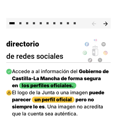
II 
directorio
de redes sociales
Imagen
Accede a al información del
Gobierno de
Castilla-La Mancha de forma segura
en
los perfiles oficiales.
Imagen
El logo de la Junta o una imagen
puede
parecer
un perfil oficial
pero no
siempre lo es
. Una imagen no acredita
que la cuenta sea auténtica.