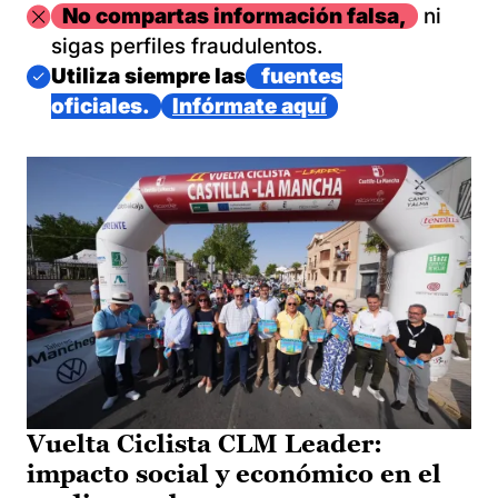
Imagen
No compartas información falsa,
ni
sigas perfiles fraudulentos.
Imagen
Utiliza siempre las
fuentes
oficiales.
Infórmate aquí
Vuelta Ciclista CLM Leader:
impacto social y económico en el