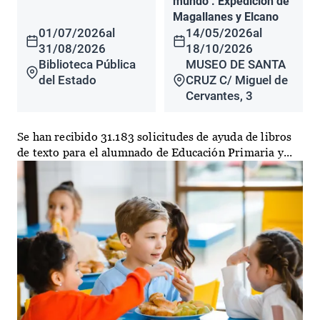
mundo". Expedición de
Magallanes y Elcano
01/07/2026
al
14/05/2026
al
31/08/2026
18/10/2026
Biblioteca Pública
MUSEO DE SANTA
del Estado
CRUZ C/ Miguel de
Cervantes, 3
Se han recibido 31.183 solicitudes de ayuda de libros
de texto para el alumnado de Educación Primaria y...