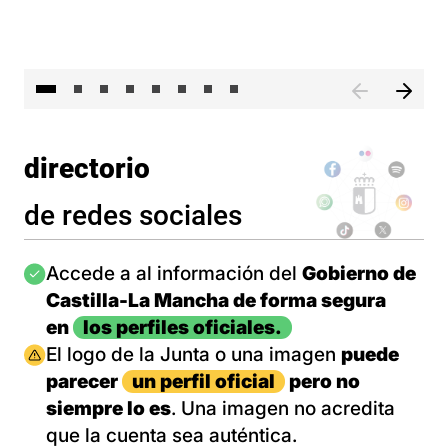
El 
directorio
de redes sociales
Imagen
Accede a al información del
Gobierno de
Castilla-La Mancha de forma segura
en
los perfiles oficiales.
Imagen
El logo de la Junta o una imagen
puede
parecer
un perfil oficial
pero no
siempre lo es
. Una imagen no acredita
que la cuenta sea auténtica.