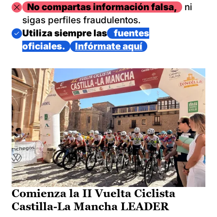
Imagen
No compartas información falsa,
ni
sigas perfiles fraudulentos.
Imagen
Utiliza siempre las
fuentes
oficiales.
Infórmate aquí
Comienza la II Vuelta Ciclista
Castilla-La Mancha LEADER